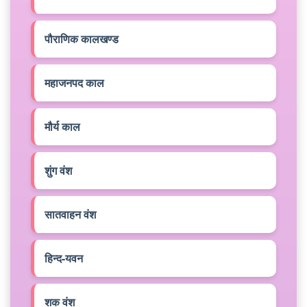
पौराणिक कालखण्ड
महाजनपद काल
मौर्य काल
शुंग वंश
सातवाहन वंश
हिन्द-यवन
शक वंश