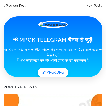
Previous Post
Next Post
📢 MPGK TELEGRAM चैनल से जुड़ें!
पाएं रोज़ाना करंट अफेयर्स, PDF नोट्स, और महत्वपूर्ण परीक्षा अपडेट्स सबसे पहले —
बिल्कुल फ्री!
👇 अभी सब्सक्राइब करें और अपनी तैयारी को एक नया मुकाम दें:
🔗 MPGK.ORG
POPULAR POSTS