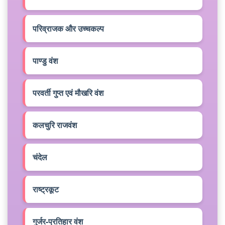
परिव्राजक और उच्चकल्प
पाण्डु वंश
परवर्ती गुप्त एवं मौखरि वंश
कलचुरि राजवंश
चंदेल
राष्ट्रकूट
गुर्जर-प्रतिहार वंश