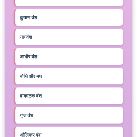
कुषाण वंश
नागवंश
आभीर वंश
बोधि और मघ
वाकाटक वंश
गुप्त वंश
औलिकर वंश